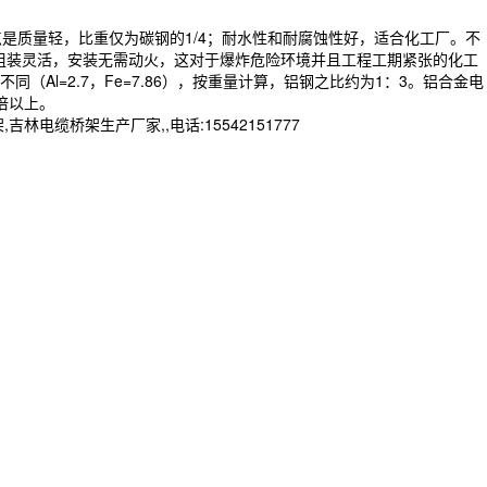
质量轻，比重仅为碳钢的1/4；耐水性和耐腐蚀性好，适合化工厂。不
、组装灵活，安装无需动火，这对于爆炸危险环境并且工程工期紧张的化工
l=2.7，Fe=7.86），按重量计算，铝钢之比约为1：3。铝合金电
倍以上。
桥架生产厂家,,电话:15542151777