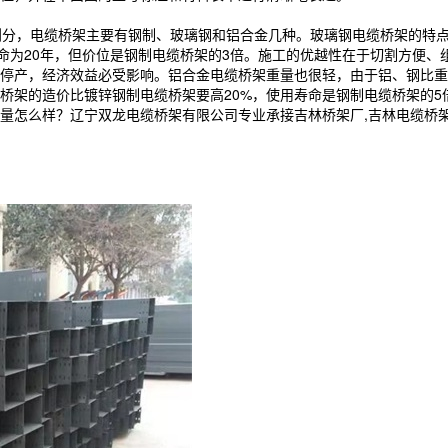
，电缆桥架主要有钢制、玻璃钢和铝合金几种。玻璃钢电缆桥架的特点是
寿命为20年，但价位是钢制电缆桥架的3倍。施工的优越性在于切割方便
，经济效益必受影响。铝合金电缆桥架重量也很轻，由于铝、钢比重不同（A
桥架的造价比镀锌钢制电缆桥架要高20%，使用寿命是钢制电缆桥架的5
样？辽宁双龙电缆桥架有限公司专业承接吉林桥架厂,吉林电缆桥架,吉林电缆