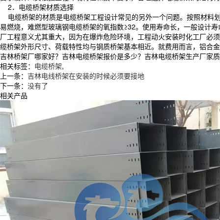
2．电缆桥架材质选择
电缆桥架的材质是电缆桥架工程设计常见的另外一个问题。按照材料划分
易燃烧，难燃型玻璃钢电缆桥架的氧指数≥32。使用寿命长，一般设计
厂工程意义尤其重大，因为在爆炸危险环境，工程动火安装时化工厂必须停产
缆桥架外形尺寸、荷载特性均与钢质桥架基本相近。就费用而言，铝合金
吉林桥架厂哪家好？吉林电缆桥架报价是多少？吉林电缆桥架生产厂家质量怎么
相关标签：
电缆桥架
,
上一条：
吉林电线桥架在安装的时候必须要接地
下一条：
没有了
相关产品