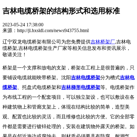
吉林电缆桥架的结构形式和选用标准
2023-05-24 17:38:00
来源：http://jl.hxsldl.com/news943755.html
辽宁双龙电缆桥架有限公司为您免费提供
吉林桥架厂
,吉林电
缆桥架,吉林电缆桥架生产厂家等相关信息发布和资讯展示，
敬请关注！
桥架是一个支撑和放电的支架，桥架在工程上是很普遍的，只
要铺设电缆就能映带桥架。沈阳
吉林电缆桥架
分为槽式
吉林电
缆桥架
、托盘式电缆桥架和
吉林梯形电缆桥架
等。电缆桥架作
为布线工程的一个配套项目，可以独立架设，也可以敷设在各
种建筑物上和管廊支架上，体现在结构比较的简单，造型美
观、配置也比较的灵活，而且维修也比较的方便。它的全部零
件都是需要进行镀锌处理的，安装在建筑物外露天的桥架。如
果是在邻近海边或腐蚀去，则材质必须要具有防腐、耐潮气、