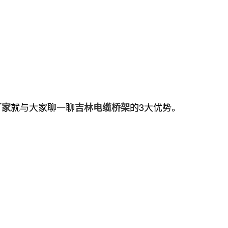
就与大家聊一聊
的3大优势。
厂家
吉林电缆桥架