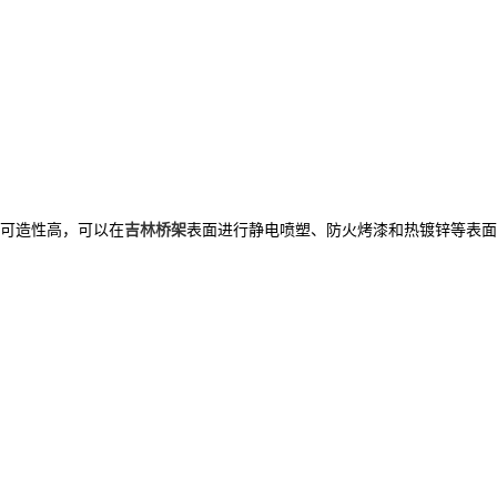
可造性高，可以在
吉林桥架
表面进行静电喷塑、防火烤漆和热镀锌等表面